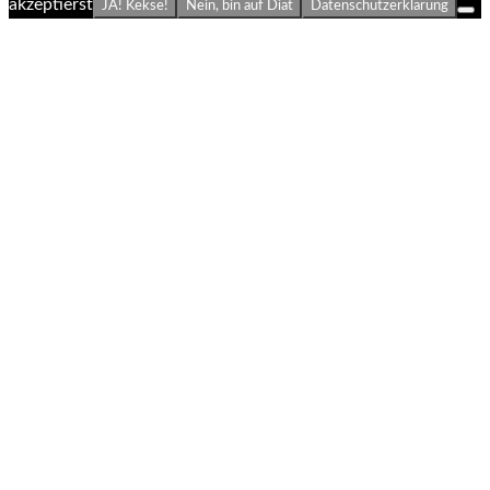
akzeptierst
JA! Kekse!
Nein, bin auf Diät
Datenschutzerklärung