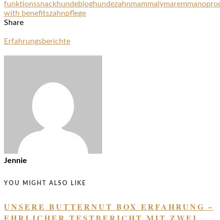
funktionssnack
hundeblog
hundezahn
mammaly
maremmano
pro
with benefits
zahnpflege
Share
Erfahrungsberichte
Jennie
YOU MIGHT ALSO LIKE
UNSERE BUTTERNUT BOX ERFAHRUNG –
EHRLICHER TESTBERICHT MIT ZWEI